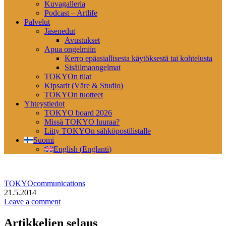
Kuvagalleria
Podcast – Artlife
Palvelut
Jäsenedut
Avustukset
Apua ongelmiin
Kerro epäasiallisesta käytöksestä tai kohtelusta
Sisäilmaongelmat
TOKYOn tilat
Kipsarit (Väre & Studio)
TOKYOn tuotteet
Yhteystiedot
TOKYO board 2026
Missä TOKYO luuraa?
Liity TOKYOn sähköpostilistalle
Suomi
English
(
Englanti
)
TOKYOcommunications
21.5.2014
Leave a comment
Artikkelien selaus