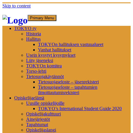
Skip to content
Primary Menu
TOKYO ry
Historia
Hallitus
TOKYOn hallituksen vastuualueet
Vanhat hallitukset
Usein kysytyt kysymykset
Liity jäseneksi
TOKYOn komitea
Torso-lehti
Tietosuojakäytännöt
Tietosuojaseloste – jäsenrekisteri
Tietosuojaseloste – tapahtumien
ilmoittautumisrekisteri
Opiskelijaelämä
Uusille opiskelijoille
TOKYO’s International Student Guide 2020
Opiskelijakulttuuri
Ainejärjestöt
Tapahtumat
Opiskelijaslangi