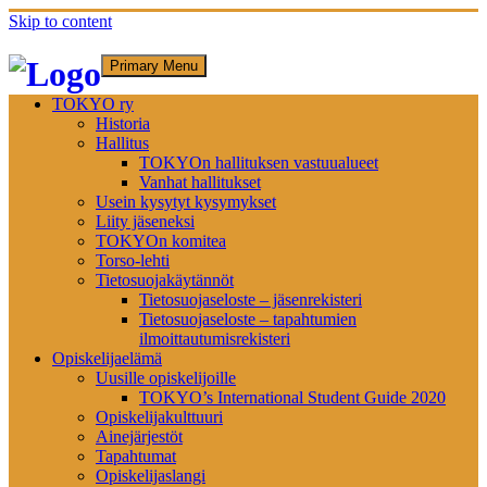
Skip to content
Primary Menu
TOKYO ry
Historia
Hallitus
TOKYOn hallituksen vastuualueet
Vanhat hallitukset
Usein kysytyt kysymykset
Liity jäseneksi
TOKYOn komitea
Torso-lehti
Tietosuojakäytännöt
Tietosuojaseloste – jäsenrekisteri
Tietosuojaseloste – tapahtumien
ilmoittautumisrekisteri
Opiskelijaelämä
Uusille opiskelijoille
TOKYO’s International Student Guide 2020
Opiskelijakulttuuri
Ainejärjestöt
Tapahtumat
Opiskelijaslangi