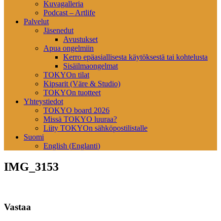
Kuvagalleria
Podcast – Artlife
Palvelut
Jäsenedut
Avustukset
Apua ongelmiin
Kerro epäasiallisesta käytöksestä tai kohtelusta
Sisäilmaongelmat
TOKYOn tilat
Kipsarit (Väre & Studio)
TOKYOn tuotteet
Yhteystiedot
TOKYO board 2026
Missä TOKYO luuraa?
Liity TOKYOn sähköpostilistalle
Suomi
English
(
Englanti
)
IMG_3153
Vastaa