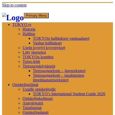
Skip to content
Primary Menu
TOKYO ry
Historia
Hallitus
TOKYOn hallituksen vastuualueet
Vanhat hallitukset
Usein kysytyt kysymykset
Liity jäseneksi
TOKYOn komitea
Torso-lehti
Tietosuojakäytännöt
Tietosuojaseloste – jäsenrekisteri
Tietosuojaseloste – tapahtumien
ilmoittautumisrekisteri
Opiskelijaelämä
Uusille opiskelijoille
TOKYO’s International Student Guide 2020
Opiskelijakulttuuri
Ainejärjestöt
Tapahtumat
Opiskelijaslangi