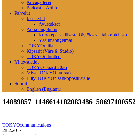
Kuvagalleria
Podcast – Artlife
Palvelut
Jäsenedut
Avustukset
Apua ongelmiin
Kerro epäasiallisesta käytöksestä tai kohtelusta
Sisäilmaongelmat
TOKYOn tilat
Kipsarit (Väre & Studio)
TOKYOn tuotteet
Yhteystiedot
TOKYO board 2026
Missä TOKYO luuraa?
Liity TOKYOn sähköpostilistalle
Suomi
English
(
Englanti
)
14889857_1146614182083486_5869710055
TOKYOcommunications
28.2.2017