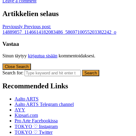
Leave a comment
Artikkelien selaus
Previously
Previous post:
14889857_1146614182083486_5869710055203382242_o
Vastaa
Sinun täytyy
kirjautua sisään
kommentoidaksesi.
Close Search
Search for:
Recommended Links
Aalto ARTS
Aalto ARTS Telegram channel
AYY
Kipsari.com
Pro Arte Facebookissa
TOKYO ♡ Instagram
TOKYO ♡ Twitter