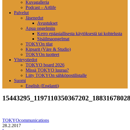
Kuvagalleria
Podcast – Artlife
Palvelut
Jäsenedut
Avustukset
Apua ongelmiin
Kerro epäasiallisesta käytöksestä tai kohtelusta
Sisäilmaongelmat
TOKYOn tilat
Kipsarit (Väre & Studio)
TOKYOn tuotteet
Yhteystiedot
TOKYO board 2026
Missä TOKYO luuraa?
Liity TOKYOn sähköpostilistalle
Suomi
English
(
Englanti
)
15443295_1197110350367202_1883167802
TOKYOcommunications
28.2.2017