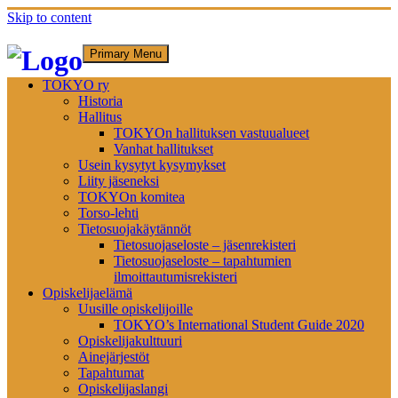
Skip to content
Primary Menu
TOKYO ry
Historia
Hallitus
TOKYOn hallituksen vastuualueet
Vanhat hallitukset
Usein kysytyt kysymykset
Liity jäseneksi
TOKYOn komitea
Torso-lehti
Tietosuojakäytännöt
Tietosuojaseloste – jäsenrekisteri
Tietosuojaseloste – tapahtumien
ilmoittautumisrekisteri
Opiskelijaelämä
Uusille opiskelijoille
TOKYO’s International Student Guide 2020
Opiskelijakulttuuri
Ainejärjestöt
Tapahtumat
Opiskelijaslangi