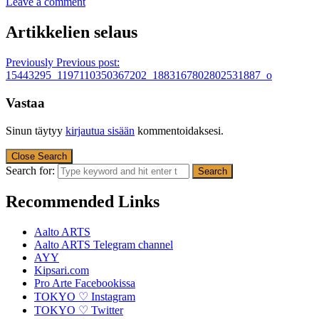
Leave a comment
Artikkelien selaus
Previously
Previous post:
15443295_1197110350367202_1883167802802531887_o
Vastaa
Sinun täytyy
kirjautua sisään
kommentoidaksesi.
Close Search
Search for:
Recommended Links
Aalto ARTS
Aalto ARTS Telegram channel
AYY
Kipsari.com
Pro Arte Facebookissa
TOKYO ♡ Instagram
TOKYO ♡ Twitter