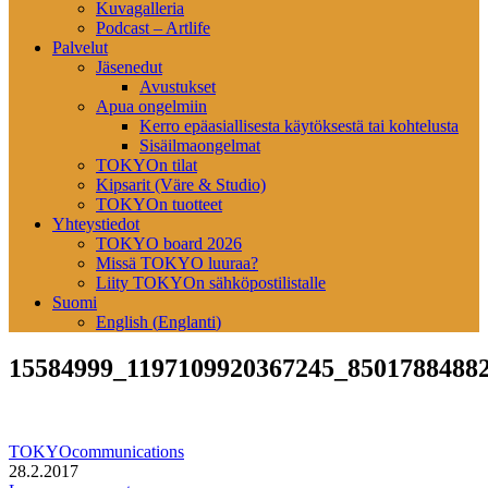
Kuvagalleria
Podcast – Artlife
Palvelut
Jäsenedut
Avustukset
Apua ongelmiin
Kerro epäasiallisesta käytöksestä tai kohtelusta
Sisäilmaongelmat
TOKYOn tilat
Kipsarit (Väre & Studio)
TOKYOn tuotteet
Yhteystiedot
TOKYO board 2026
Missä TOKYO luuraa?
Liity TOKYOn sähköpostilistalle
Suomi
English
(
Englanti
)
15584999_1197109920367245_8501788488
TOKYOcommunications
28.2.2017