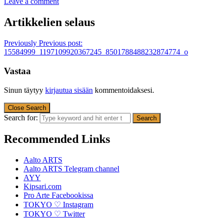
Leave a comment
Artikkelien selaus
Previously
Previous post:
15584999_1197109920367245_8501788488232874774_o
Vastaa
Sinun täytyy
kirjautua sisään
kommentoidaksesi.
Close Search
Search for:
Recommended Links
Aalto ARTS
Aalto ARTS Telegram channel
AYY
Kipsari.com
Pro Arte Facebookissa
TOKYO ♡ Instagram
TOKYO ♡ Twitter