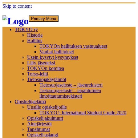
Skip to content
Primary Menu
TOKYO ry
Historia
Hallitus
TOKYOn hallituksen vastuualueet
Vanhat hallitukset
Usein kysytyt kysymykset
Liity jäseneksi
TOKYOn komitea
Torso-lehti
Tietosuojakäytännöt
Tietosuojaseloste – jäsenrekisteri
Tietosuojaseloste – tapahtumien
ilmoittautumisrekisteri
Opiskelijaelämä
Uusille opiskelijoille
TOKYO’s International Student Guide 2020
Opiskelijakulttuuri
Ainejärjestöt
Tapahtumat
Opiskelijaslangi