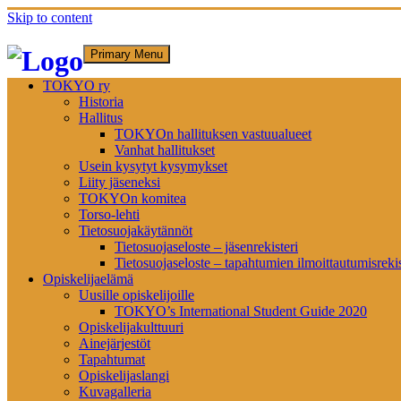
Skip to content
Primary Menu
TOKYO ry
Historia
Hallitus
TOKYOn hallituksen vastuualueet
Vanhat hallitukset
Usein kysytyt kysymykset
Liity jäseneksi
TOKYOn komitea
Torso-lehti
Tietosuojakäytännöt
Tietosuojaseloste – jäsenrekisteri
Tietosuojaseloste – tapahtumien ilmoittautumisrekis
Opiskelijaelämä
Uusille opiskelijoille
TOKYO’s International Student Guide 2020
Opiskelijakulttuuri
Ainejärjestöt
Tapahtumat
Opiskelijaslangi
Kuvagalleria